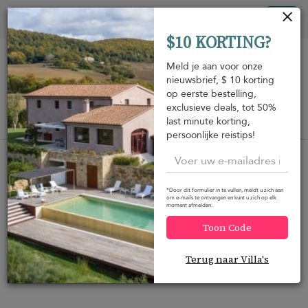
Cookies beheer paneel
Tog
$10 KORTING?
nav
Meld je aan voor onze
nieuwsbrief, $ 10 korting
op eerste bestelling,
exclusieve deals, tot 50%
last minute korting,
Bekijk op de kaart
m
persoonlijke reistips!
*Door dit formulier in te vullen, meldt u zich aan
om e-mails te ontvangen en kunt u zich op elk
moment afmelden.
Wilt u meer opties?
Toon Code
Hieronder hebben we een aantal geweldige
alternatieven gevonden die u wellicht interesseren.
Terug naar Villa's