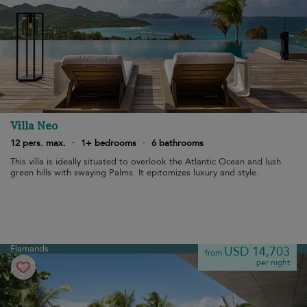
Villa Neo
12 pers. max.
·
1+ bedrooms
·
6 bathrooms
This villa is ideally situated to overlook the Atlantic Ocean and lush
green hills with swaying Palms. It epitomizes luxury and style.
Flamands
USD 14,703
from
per night