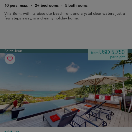
10 pers. max.
·
2+ bedrooms
·
5 bathrooms
Villa Bom, with its absolute beachfront and crystal clear waters just a
few steps away, is a dreamy holiday home.
Saint Jean
USD 5,750
from
per night