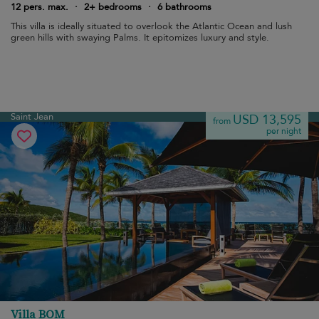
12 pers. max.
·
2+ bedrooms
·
6 bathrooms
This villa is ideally situated to overlook the Atlantic Ocean and lush
green hills with swaying Palms. It epitomizes luxury and style.
Saint Jean
USD 13,595
from
per night
Villa BOM