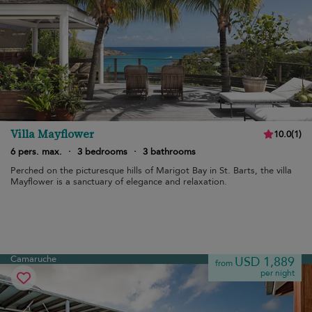
Villa Mayflower
10.0
(
1
)
6 pers. max.
·
3 bedrooms
·
3 bathrooms
Perched on the picturesque hills of Marigot Bay in St. Barts, the villa
Mayflower is a sanctuary of elegance and relaxation.
Camaruche
USD 1,889
from
per night