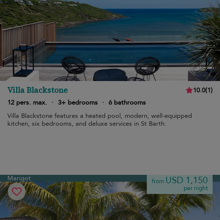
Villa Blackstone
10.0
(
1
)
12 pers. max.
·
3+ bedrooms
·
6 bathrooms
Villa Blackstone features a heated pool, modern, well-equipped
kitchen, six bedrooms, and deluxe services in St Barth.
Marigot
USD 1,150
from
per night