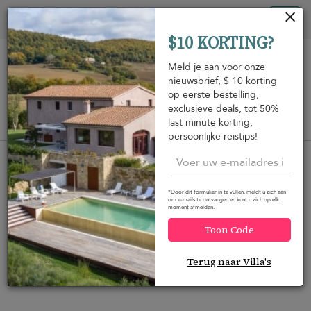
Cookies beheer paneel
Tog
$10 KORTING?
nav
Meld je aan voor onze
nieuwsbrief, $ 10 korting
op eerste bestelling,
exclusieve deals, tot 50%
last minute korting,
Bekijk op de kaart
m
persoonlijke reistips!
*Door dit formulier in te vullen, meldt u zich aan
om e-mails te ontvangen en kunt u zich op elk
moment afmelden.
Wilt u meer opties?
Toon Code
Hieronder hebben we een aantal geweldige
alternatieven gevonden die u wellicht interesseren.
Terug naar Villa's