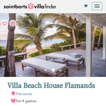
Cookies beheer paneel
Tog
nav
Villa Beach House Flamands
Flamands
Tot 4 gasten