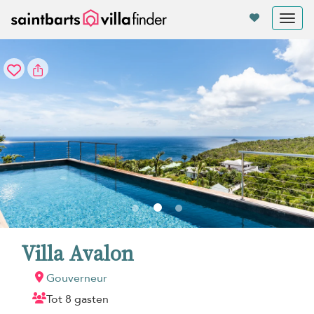
Cookies beheer paneel
Tog
nav
Villa Avalon
Gouverneur
Tot 8 gasten