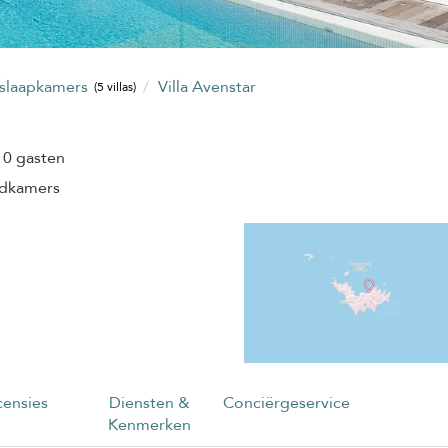
 slaapkamers
Villa Avenstar
(5 villas)
10 gasten
adkamers
ensies
Diensten &
Conciërgeservice
Kenmerken