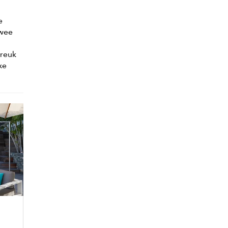
e
twee
breuk
xe