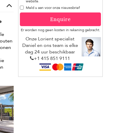
website.
Meld u aan voor onze nieuwsbrief
Enquire
e
Er worden nog geen kosten in rekening gebracht.
le
Onze Lorient specialist
houten
Daniel en ons team is elke
sonen
dag 24 uur beschikbaar
+1 ​415 851 9111
ie
an