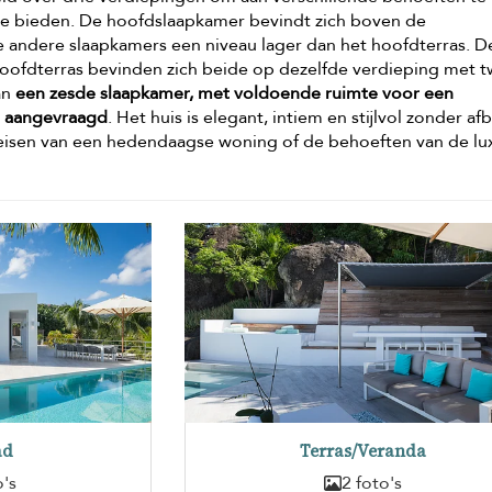
 te bieden. De hoofdslaapkamer bevindt zich boven de
e andere slaapkamers een niveau lager dan het hoofdterras. D
hoofdterras bevinden zich beide op dezelfde verdieping met 
an
een zesde slaapkamer, met voldoende ruimte voor een
n aangevraagd
. Het huis is elegant, intiem en stijlvol zonder af
isen van een hedendaagse woning of de behoeften van de lu
ad
Terras/Veranda
o's
2 foto's