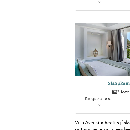
Tv
Slaapkam
3 foto
Kingsize bed
Tv
Villa Avenstar heeft
vijf 
ontworpen en slim verdee