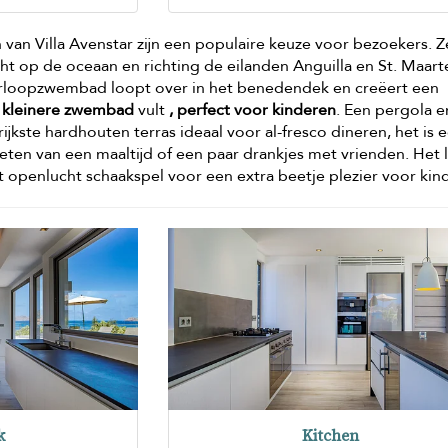
an Villa Avenstar zijn een populaire keuze voor bezoekers. Z
ht op de oceaan en richting de eilanden Anguilla en St. Maarte
oopzwembad loopt over in het benedendek en creëert een
t
kleinere zwembad
vult
, perfect voor kinderen
. Een pergola e
jkste hardhouten terras ideaal voor al-fresco dineren, het is 
eten van een maaltijd of een paar drankjes met vrienden. Het 
 openlucht schaakspel voor een extra beetje plezier voor kin
k
Kitchen