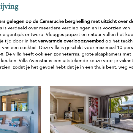
ijving
mers gelegen op de Camaruche berghelling met uitzicht over d
is is verdeeld over meerdere verdiepingen en is voorzien van
 eigentijds ontwerp. Vleugjes popart en natuur vullen het koe
je tijd door in het
verwarmde overloopzwembad
op het teak
an een cocktail. Deze villa is geschikt voor maximaal 10 per
en
. De villa heeft ook een zonneterras, grote slaapkamers met
euken. Villa Avenstar is een uitstekende keuze voor je vakant
ien, zodat je het gevoel hebt dat je in een thuis bent, weg v