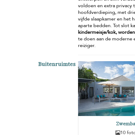
voldoen en extra privacy
hoofdverdieping, met dri
vijfde slaapkamer en het 
aparte bedden. Tot slot k
kindermeisje/kok, worde
te doen aan de moderne e
reiziger.
Buitenruimtes
Zwemb
10 fot