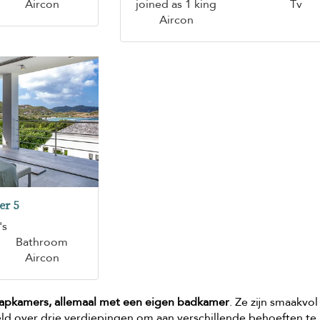
Aircon
joined as 1 king
Tv
Aircon
er 5
's
Bathroom
Aircon
slaapkamers, allemaal met een eigen badkamer
. Ze zijn smaakvol
ld over drie verdiepingen om aan verschillende behoeften te