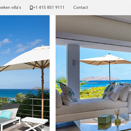
eken villa's
+1 ​415 851 9111
Contact