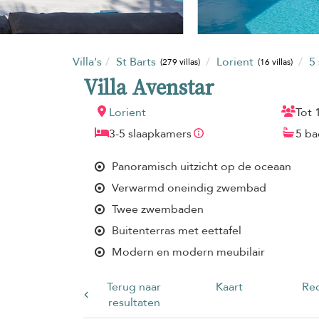
Villa's
St Barts
Lorient
5
(279 villas)
(16 villas)
Villa Avenstar
Lorient
Tot 
3-5 slaapkamers
5 b
Panoramisch uitzicht op de oceaan
Verwarmd oneindig zwembad
Twee zwembaden
Buitenterras met eettafel
Modern en modern meubilair
Terug naar
Kaart
Rec
resultaten