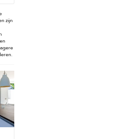
e
n zijn
n
een
lagere
deren.