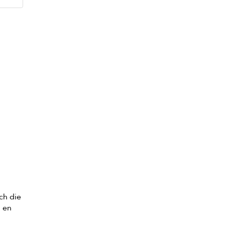
ch die
l en