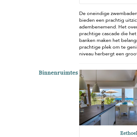
De oneindige zwembaden v
bieden een prachtig uitzic
adembenemend. Het overl
prachtige cascade die he
banken maken het belangri
prachtige plek om te geni
niveau herbergt een groot
Binnenruimtes
Eethoe