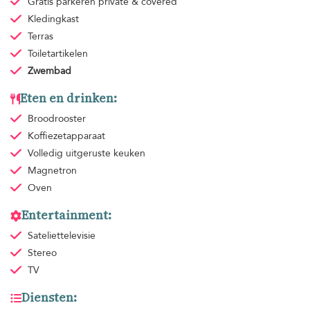
Gratis parkeren
private & covered
Kledingkast
Terras
Toiletartikelen
Zwembad
Eten en drinken:
Broodrooster
Koffiezetapparaat
Volledig uitgeruste keuken
Magnetron
Oven
Entertainment:
Sateliettelevisie
Stereo
TV
Diensten: