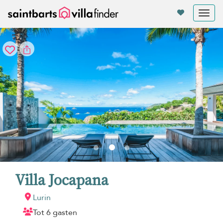
Cookies beheer paneel
Tog
nav
Villa Jocapana
Lurin
Tot 6 gasten