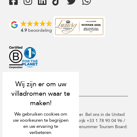
4.9
beoordeling
USD $
nl Nederlands
We gebruiken cookies om
Copyright © 2026 St Barts Villa Finder. Bel ons in de United
uw voorkeuren te begrijpen
Kingdom +44 2 033 933 883 / Frankrijk +33 1 78 90 04 96 /
en uw ervaring te
Duitsland +49 40 835 09075. Licentienummer Tourism Board:
verbeteren.
TA03414