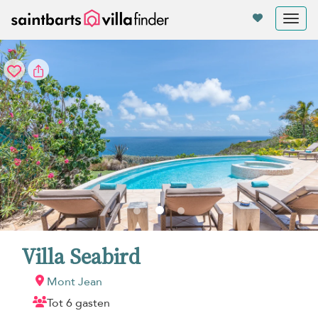
Cookies beheer paneel
Tog
nav
Villa Seabird
Mont Jean
Tot 6 gasten