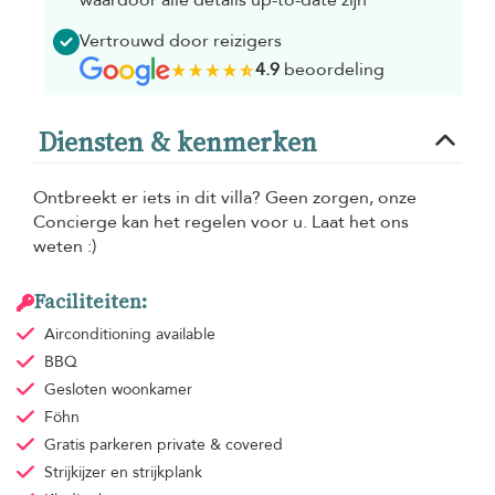
waardoor alle details up-to-date zijn
Vertrouwd door reizigers
4.9
beoordeling
Diensten & kenmerken
Ontbreekt er iets in dit villa? Geen zorgen, onze
Concierge kan het regelen voor u. Laat het ons
weten :)
Faciliteiten:
Airconditioning
available
BBQ
Gesloten woonkamer
Föhn
Gratis parkeren
private & covered
Strijkijzer en strijkplank