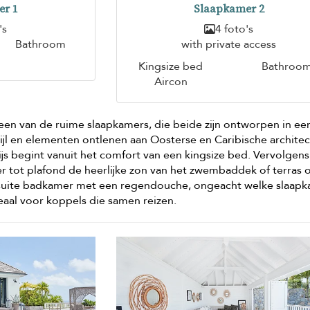
er 1
Slaapkamer 2
's
4 foto's
Bathroom
with private access
Kingsize bed
Bathroo
Aircon
n een van de ruime slaapkamers, die beide zijn ontworpen in ee
jl en elementen ontlenen aan Oosterse en Caribische architec
js begint vanuit het comfort van een kingsize bed. Vervolgens
r tot plafond de heerlijke zon van het zwembaddek of terras 
nsuite badkamer met een regendouche, ongeacht welke slaap
ideaal voor koppels die samen reizen.