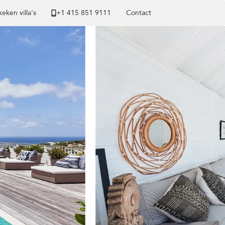
eken villa's
+1 ​415 851 9111
Contact