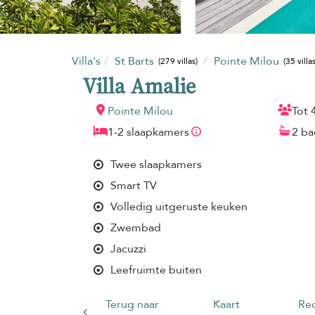
Villa's
St Barts
Pointe Milou
(279 villas)
(35 villas
Villa Amalie
Pointe Milou
Tot 
1-2 slaapkamers
2 b
Twee slaapkamers
Smart TV
Volledig uitgeruste keuken
Zwembad
Jacuzzi
Leefruimte buiten
Terug naar
Kaart
Rec