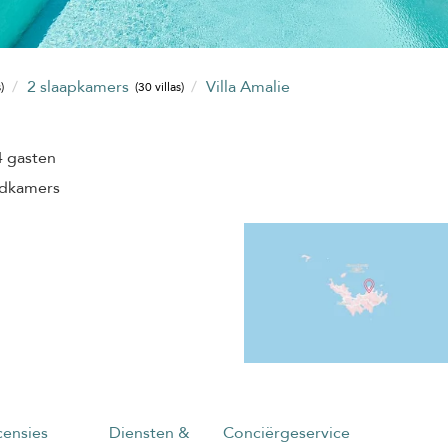
2 slaapkamers
Villa Amalie
)
(30 villas)
4 gasten
adkamers
ensies
Diensten &
Conciërgeservice