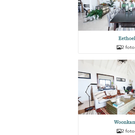
Eethoe
2 foto
Woonkam
2 foto