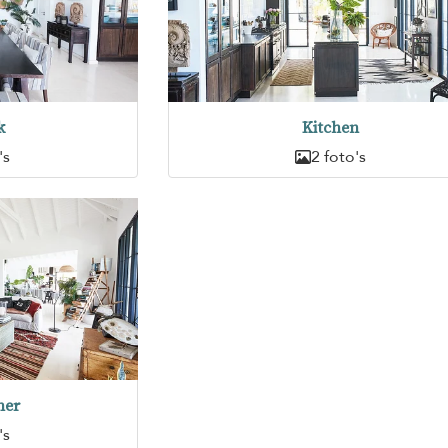
k
Kitchen
's
2 foto's
er
's