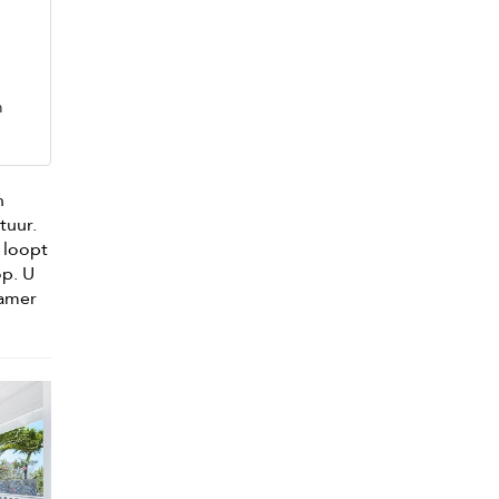
m
n
tuur.
 loopt
op. U
kamer