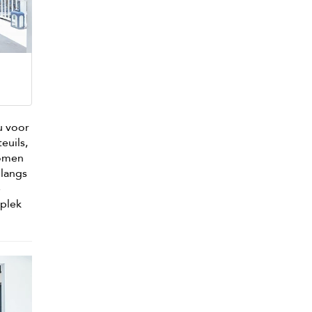
u voor
euils,
bomen
 langs
e
 plek