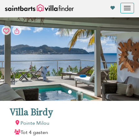
Cookies beheer paneel
Tog
nav
Villa Birdy
Pointe Milou
Tot 4 gasten