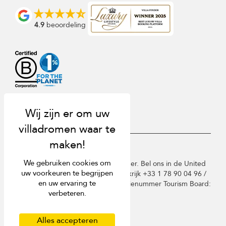
4.9
beoordeling
USD $
nl Nederlands
We gebruiken cookies om
Copyright © 2026 St Barts Villa Finder. Bel ons in de United
uw voorkeuren te begrijpen
Kingdom +44 2 033 933 883 / Frankrijk +33 1 78 90 04 96 /
en uw ervaring te
Duitsland +49 40 835 09075. Licentienummer Tourism Board:
verbeteren.
TA03414
Gebruiksvoorwaarden
Privacy beleid
Alles accepteren