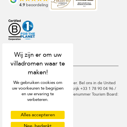
4.9
beoordeling
USD $
nl Nederlands
We gebruiken cookies om
Copyright © 2026 St Barts Villa Finder. Bel ons in de United
uw voorkeuren te begrijpen
Kingdom +44 2 033 933 883 / Frankrijk +33 1 78 90 04 96 /
en uw ervaring te
Duitsland +49 40 835 09075. Licentienummer Tourism Board:
verbeteren.
TA03414
Gebruiksvoorwaarden
Privacy beleid
Alles accepteren
Cookies
Nee, bedankt
Sitemap