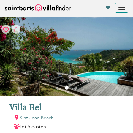
Cookies beheer paneel
Tog
nav
Villa Rel
Sint-Jean Beach
Tot 6 gasten