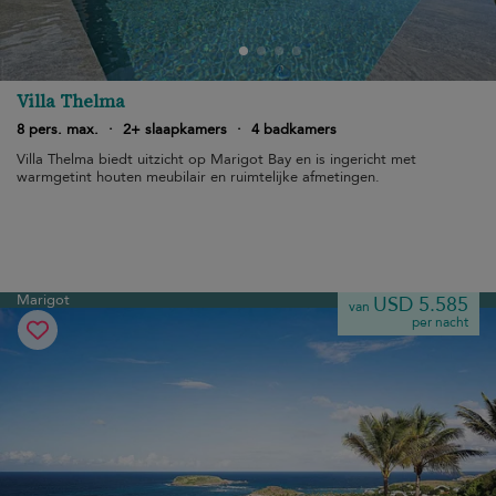
Villa Thelma
8 pers. max.
·
2+ slaapkamers
·
4 badkamers
Villa Thelma biedt uitzicht op Marigot Bay en is ingericht met
warmgetint houten meubilair en ruimtelijke afmetingen.
Marigot
USD 5.585
van
per nacht