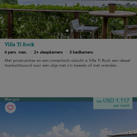
Villa Ti Rock
6 pers. max.
·
2+ slaapkamers
·
3 badkamers
Met privéruimtes en een romantisch uitzicht is Villa Ti Rock een ideaal
toevluchtsoord voor een uitje met z'n tweeën of met vrienden.
Marigot
USD 1.117
van
per nacht