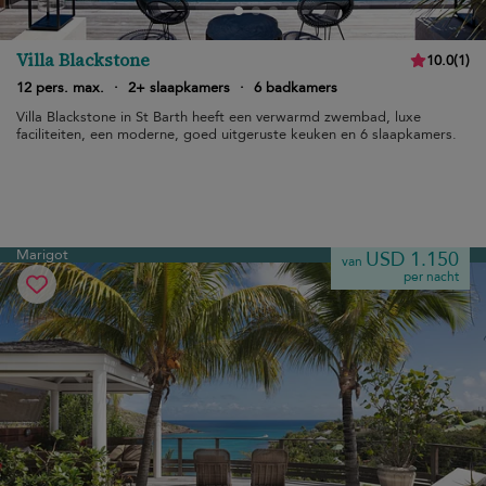
Villa Blackstone
10.0
(
1
)
12 pers. max.
·
2+ slaapkamers
·
6 badkamers
Villa Blackstone in St Barth heeft een verwarmd zwembad, luxe
faciliteiten, een moderne, goed uitgeruste keuken en 6 slaapkamers.
Marigot
USD 1.150
van
per nacht