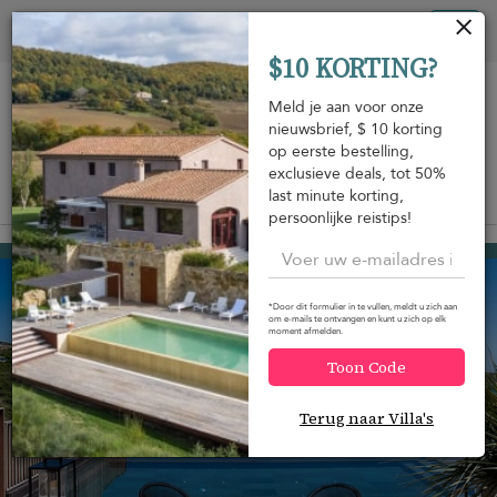
Cookies beheer paneel
Tog
$10 KORTING?
nav
Meld je aan voor onze
nieuwsbrief, $ 10 korting
op eerste bestelling,
exclusieve deals, tot 50%
last minute korting,
Bekijk op de kaart
m
persoonlijke reistips!
Marigot
USD 3.614
van
per nacht
*Door dit formulier in te vullen, meldt u zich aan
om e-mails te ontvangen en kunt u zich op elk
moment afmelden.
Toon Code
Terug naar Villa's