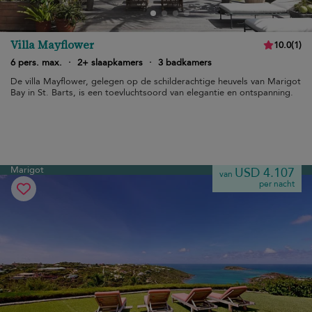
Villa Mayflower
10.0
(
1
)
6 pers. max.
·
2+ slaapkamers
·
3 badkamers
De villa Mayflower, gelegen op de schilderachtige heuvels van Marigot
Bay in St. Barts, is een toevluchtsoord van elegantie en ontspanning.
Marigot
USD 4.107
van
per nacht