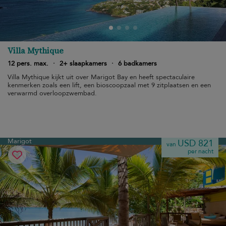
Villa Mythique
12 pers. max.
·
2+ slaapkamers
·
6 badkamers
Villa Mythique kijkt uit over Marigot Bay en heeft spectaculaire
kenmerken zoals een lift, een bioscoopzaal met 9 zitplaatsen en een
verwarmd overloopzwembad.
Marigot
USD 821
van
per nacht