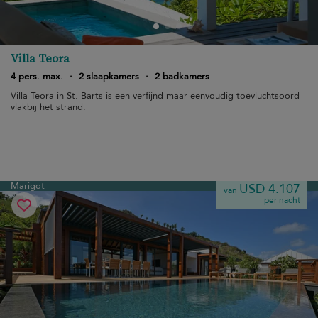
Villa Teora
4 pers. max.
·
2 slaapkamers
·
2 badkamers
Villa Teora in St. Barts is een verfijnd maar eenvoudig toevluchtsoord
vlakbij het strand.
Marigot
USD 4.107
van
per nacht