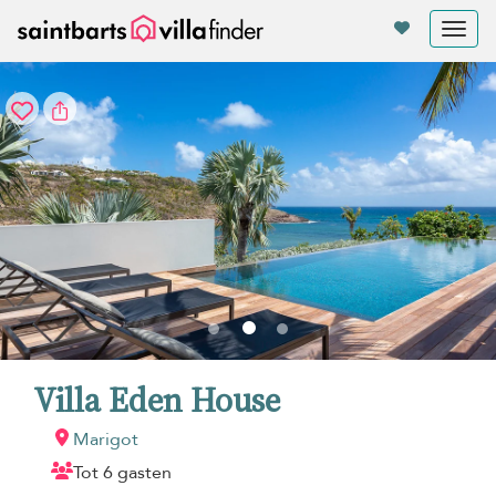
Cookies beheer paneel
Tog
nav
Villa Eden House
Marigot
Tot 6 gasten