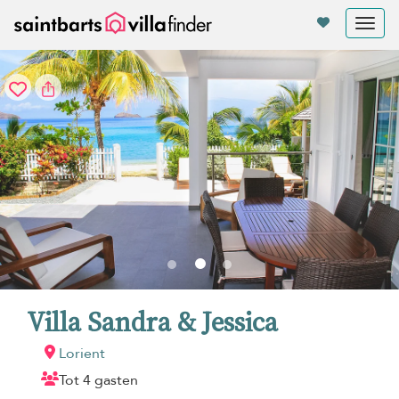
Cookies beheer paneel
Tog
nav
Villa Sandra & Jessica
Lorient
Tot 4 gasten