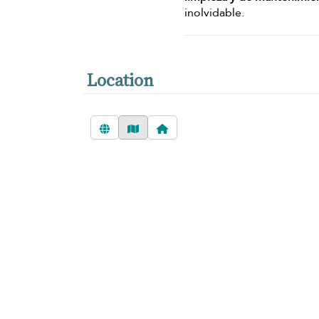
inolvidable.
Location