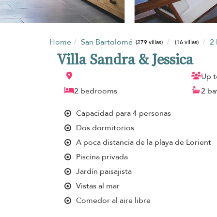
Home
San Bartolomé
2
(279 villas)
(16 villas)
Villa Sandra & Jessica
Up t
2 bedrooms
2 b
Capacidad para 4 personas
Dos dormitorios
A poca distancia de la playa de Lorient
Piscina privada
Jardín paisajista
Vistas al mar
Comedor al aire libre