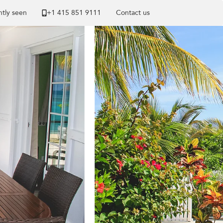
tly seen
+1 ​415 851 9111
Contact us