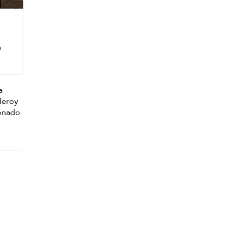
m
a
leroy
onado