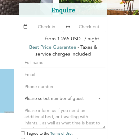
Enquire
from
1.265 USD
/ night
Best Price Guarantee
- Taxes &
service charges included
I agree to the
Terms of Use
.