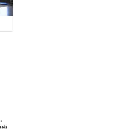
a
seis