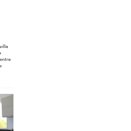
illa
e
 entre
e