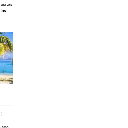
cesitas
 las
í
a sea