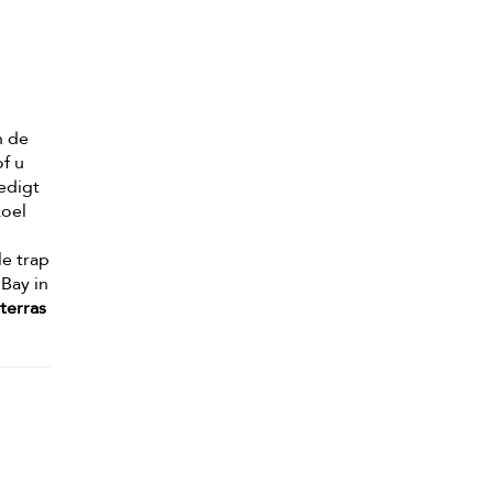
n de
of u
oedigt
koel
e trap
Bay in
terras