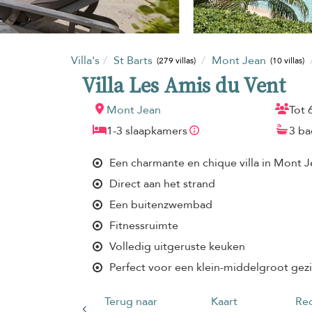
Villa's
St Barts
Mont Jean
(279 villas)
(10 villas)
Villa Les Amis du Vent
Mont Jean
Tot 
1-3 slaapkamers
3 b
Een charmante en chique villa in Mont 
Direct aan het strand
Een buitenzwembad
Fitnessruimte
Volledig uitgeruste keuken
Perfect voor een klein-middelgroot gez
Terug naar
Kaart
Rec