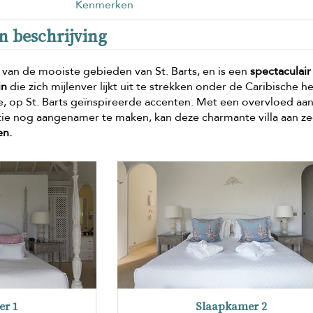
Kenmerken
en beschrijving
n van de mooiste gebieden van St. Barts, en is een
spectaculair
in
die zich mijlenver lijkt uit te strekken onder de Caribische h
le, op St. Barts geïnspireerde accenten. Met een overvloed aa
tie nog aangenamer te maken, kan deze charmante villa aan z
en.
er 1
Slaapkamer 2