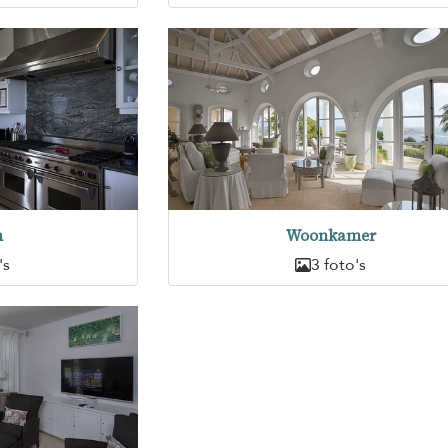
n
Woonkamer
's
3 foto's