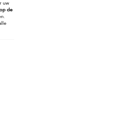
or uw
 op de
en.
lle