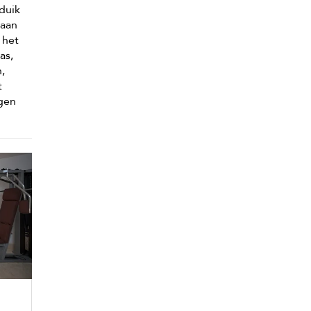
 duik
 aan
 het
as,
n,
t
egen