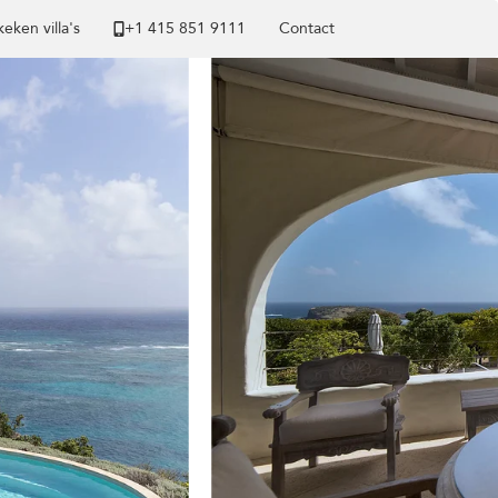
eken villa's
+1 ​415 851 9111
Contact