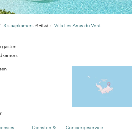
3 slaapkamers
Villa Les Amis du Vent
(9 villas)
6 gasten
adkamers
Jean
in
ensies
Diensten &
Conciërgeservice