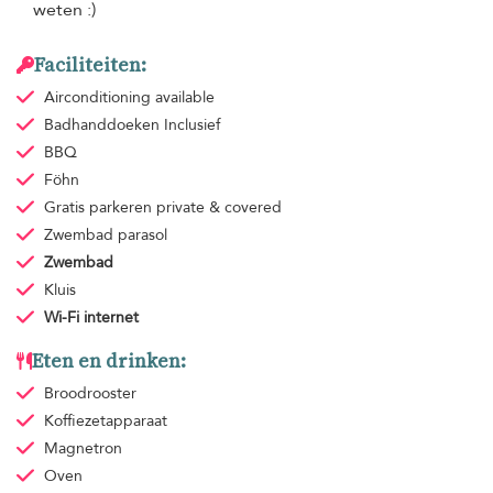
weten :)
Faciliteiten:
Airconditioning
available
Badhanddoeken
Inclusief
BBQ
Föhn
Gratis parkeren
private & covered
Zwembad parasol
Zwembad
Kluis
Wi-Fi internet
Eten en drinken:
Broodrooster
Koffiezetapparaat
Magnetron
Oven