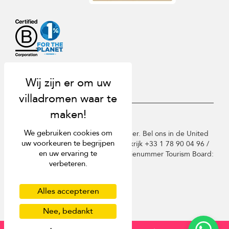
USD $
nl Nederlands
We gebruiken cookies om
Copyright © 2026 St Barts Villa Finder. Bel ons in de United
uw voorkeuren te begrijpen
Kingdom +44 2 033 933 883 / Frankrijk +33 1 78 90 04 96 /
en uw ervaring te
Duitsland +49 40 835 09075. Licentienummer Tourism Board:
verbeteren.
TA03414
Gebruiksvoorwaarden
Privacy beleid
Alles accepteren
Cookies
Sitemap
Nee, bedankt