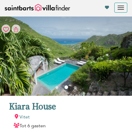
Cookies beheer paneel
Tog
nav
Kiara House
Vitet
Tot 6 gasten