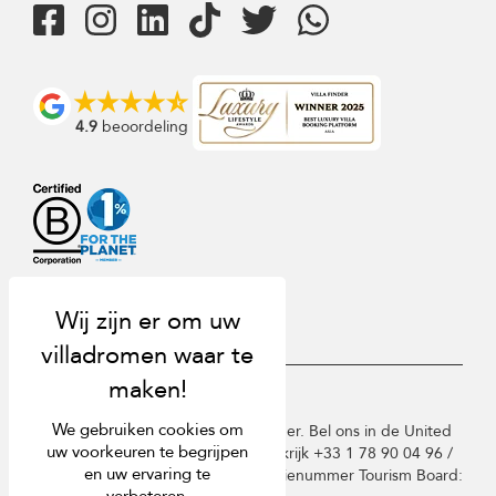
4.9
beoordeling
USD $
nl Nederlands
We gebruiken cookies om
Copyright © 2026 St Barts Villa Finder. Bel ons in de United
uw voorkeuren te begrijpen
Kingdom +44 2 033 933 883 / Frankrijk +33 1 78 90 04 96 /
en uw ervaring te
Duitsland +49 40 835 09075. Licentienummer Tourism Board: