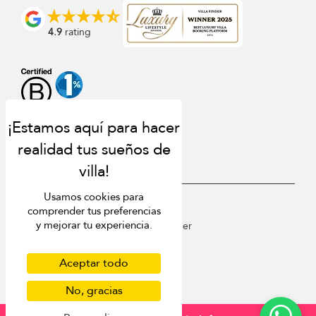
4.9
rating
Usamos cookies para
USD $
es Español
comprender tus preferencias
y mejorar tu experiencia.
Copyright © 2026 St Barts Villa Finder
Terms of Use
Privacy Policy
Aceptar todo
Cookies
No, gracias
Site map