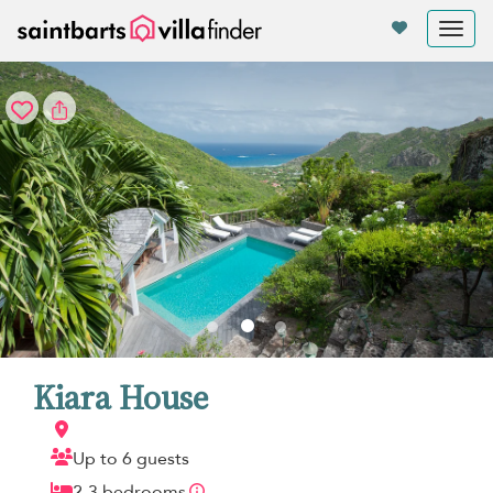
Panel de gestión de cookies
Tog
nav
Kiara House
Up to 6 guests
2-3 bedrooms