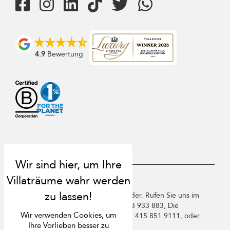
4.9
Bewertung
USD $
de Deutsch
Copyright ©️ 2026 St. Barts Villa Finder. Rufen Sie uns im
Vereinigten Königreich an +44 2 033 933 883, Die
Wir verwenden Cookies, um
Vereinigten Staaten von Amerika +1 415 851 9111, oder
Ihre Vorlieben besser zu
Frankreich +33 1 78 90 04 96.