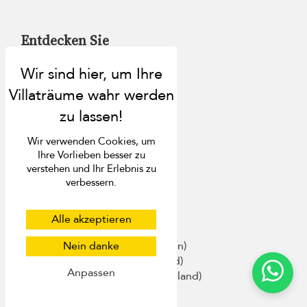
Entdecken Sie
Über uns
Kontakt
Häufig gestellte Fragen
Presse
Ihre Villa auflisten
Wir verwenden Cookies, um
Concierge-Dienst
Ihre Vorlieben besser zu
Treueprogramm
verstehen und Ihr Erlebnis zu
Werden Sie unser Reisepartner
verbessern.
Andere Reiseziele
Alle akzeptieren
Nein danke
Ferienhäuser auf Bali (Indonesien)
Ferienvillen auf Phuket (Thailand)
Anpassen
Ferienvillen auf Koh Samui (Thailand)
Ferienvillen auf Sri Lanka
Villen auf Mauritius