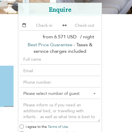
Enquire
from
6.571 USD
/ night
Best Price Guarantee
- Taxes &
service charges included
I agree to the
Terms of Use
.