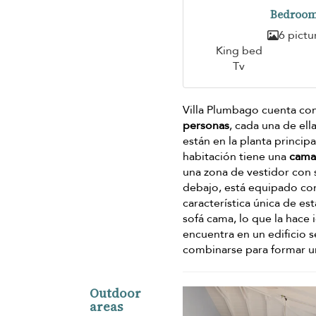
Bedroom
6 pictu
King bed
Tv
Villa Plumbago cuenta co
personas
, cada una de ell
están en la planta princip
habitación tiene una
cama
una zona de vestidor con s
debajo, está equipado con
característica única de es
sofá cama, lo que la hace 
encuentra en un edificio
combinarse para formar 
Outdoor
areas