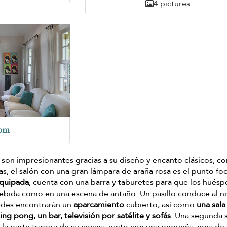
4 pictures
oom
la son impresionantes gracias a su diseño y encanto clásicos, c
, el salón con una gran lámpara de araña rosa es el punto foc
equipada
, cuenta con una barra y taburetes para que los hués
ebida como en una escena de antaño. Un pasillo conduce al ni
pedes encontrarán un
aparcamiento
cubierto, así como
una sala
g pong, un bar, televisión por satélite y sofás
. Una segunda 
n la parte trasera de su cocina, junto con una pequeña zona de