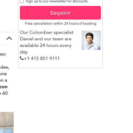
Sign up to our newsletter for discounts.
Enquire
Free cancellation within 24 hours of booking
Our Colombier specialist
Daniel and our team are
available 24 hours every
day
uso
+1 ​415 851 9111
ades,
 una
en a
 con
e 60