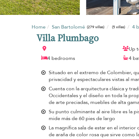
Home
San Bartolomé
4 
(279 villas)
(5 villas)
Villa Plumbago
Up t
4 bedrooms
4 b
Situado en el extremo de Colombier, qu
privacidad y espectaculares vistas al ma
Cuenta con la arquitectura clásica y tradi
Occidentales y el diseño en toda la pr
de arte preciadas, muebles de alta gam
Su punto culminante al aire libre es la pi
mide más de 60 pies de largo
La magnífica sala de estar en el interio
de araña de color rosa que sirve como la