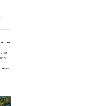
m
o
aciones
a
tiene
uado
 con un