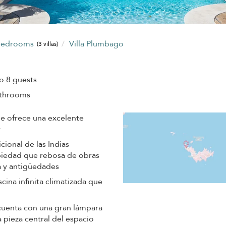
bedrooms
Villa Plumbago
(3 villas)
o 8 guests
athrooms
e ofrece una excelente
r
cional de las Indias
opiedad que rebosa de obras
a y antigüedades
scina infinita climatizada que
r cuenta con una gran lámpara
 pieza central del espacio