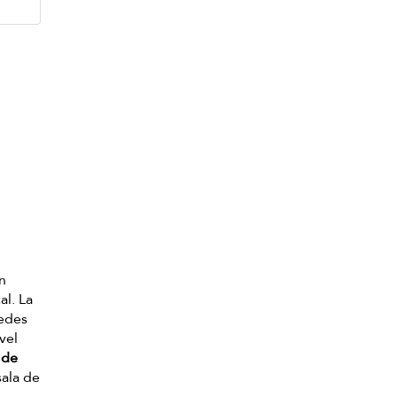
on
al. La
pedes
vel
 de
sala de