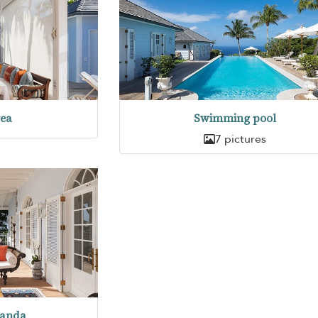
rea
Swimming pool
7 pictures
randa