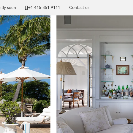
tly seen
+1 ​415 851 9111
Contact us