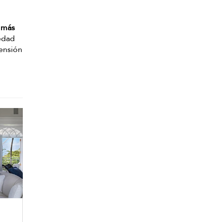
e más
iedad
tensión