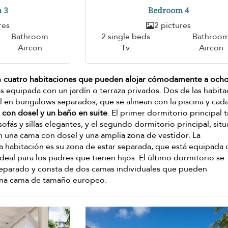
 3
Bedroom 4
res
2 pictures
Bathroom
2 single beds
Bathroo
Aircon
Tv
Aircon
n
cuatro habitaciones que pueden alojar cómodamente a och
as equipada con un jardín o terraza privados. Dos de las habit
al en bungalows separados, que se alinean con la piscina y cad
 con dosel y un baño en suite
. El primer dormitorio principal 
ofás y sillas elegantes, y el segundo dormitorio principal, sit
 una cama con dosel y una amplia zona de vestidor. La
ta habitación es su zona de estar separada, que está equipada
ideal para los padres que tienen hijos. El último dormitorio se
 separado y consta de dos camas individuales que pueden
una cama de tamaño europeo.