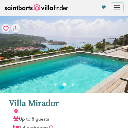
Panel de gestión de cookies
Tog
nav
Villa Mirador
Up to 8 guests
1-4 bedrooms