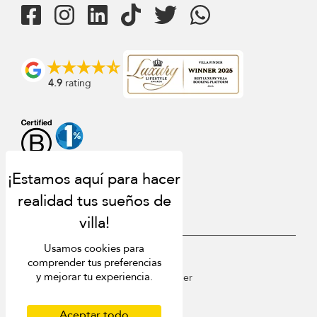
4.9
rating
Usamos cookies para
USD $
es Español
comprender tus preferencias
y mejorar tu experiencia.
Copyright © 2026 St Barts Villa Finder
Terms of Use
Privacy Policy
Aceptar todo