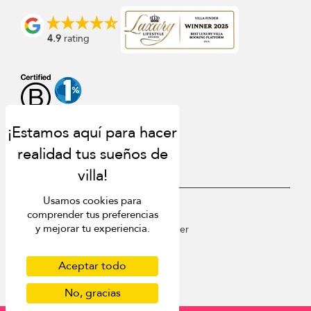
4.9
rating
Usamos cookies para
USD $
es Español
comprender tus preferencias
y mejorar tu experiencia.
Copyright © 2026 St Barts Villa Finder
Terms of Use
Privacy Policy
Aceptar todo
Cookies
No, gracias
Site map