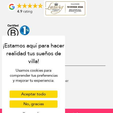
4.9
rating
Usamos cookies para
USD $
es Español
comprender tus preferencias
y mejorar tu experiencia.
Copyright © 2026 St Barts Villa Finder
Terms of Use
Privacy Policy
Aceptar todo
Cookies
No, gracias
Site map