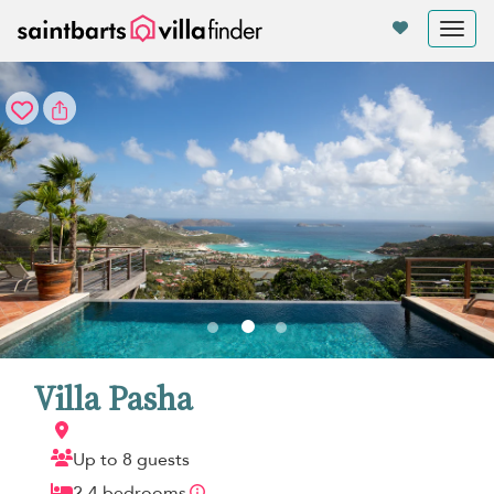
Panel de gestión de cookies
Tog
nav
Villa Pasha
Up to 8 guests
2-4 bedrooms