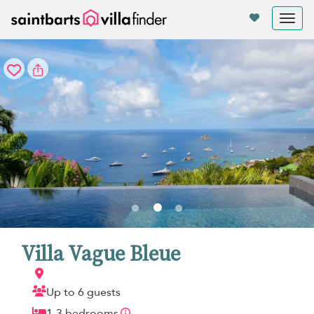
Panel de gestión de cookies
Tog
nav
Villa Vague Bleue
Up to 6 guests
1-3 bedrooms