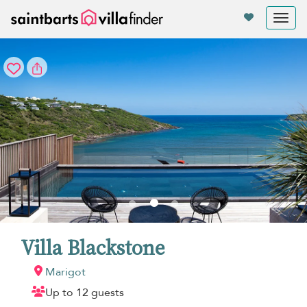
Panel de gestión de cookies
Tog
nav
Villa Blackstone
Marigot
Up to 12 guests