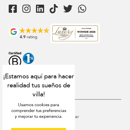
4.9
rating
Usamos cookies para
USD $
es Español
comprender tus preferencias
y mejorar tu experiencia.
Copyright © 2026 St Barts Villa Finder
Terms of Use