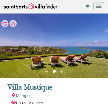
Panel de gestión de cookies
Tog
nav
Villa Mustique
Marigot
Up to 12 guests