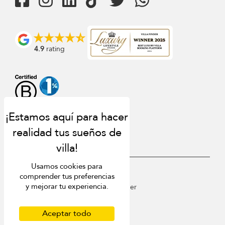
4.9
rating
Usamos cookies para
USD $
es Español
comprender tus preferencias
y mejorar tu experiencia.
Copyright © 2026 St Barts Villa Finder
Terms of Use
Privacy Policy
Aceptar todo
Cookies