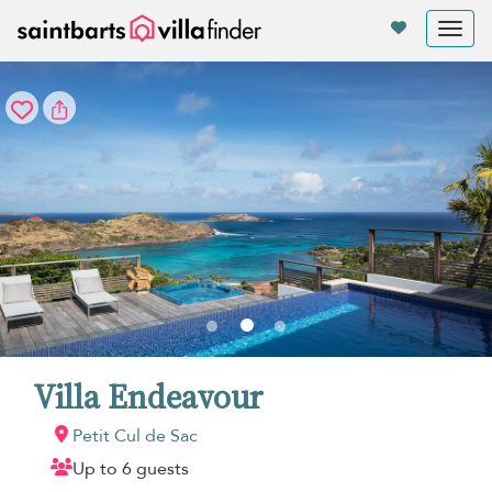
Panel de gestión de cookies
Tog
nav
Villa Endeavour
Petit Cul de Sac
Up to 6 guests