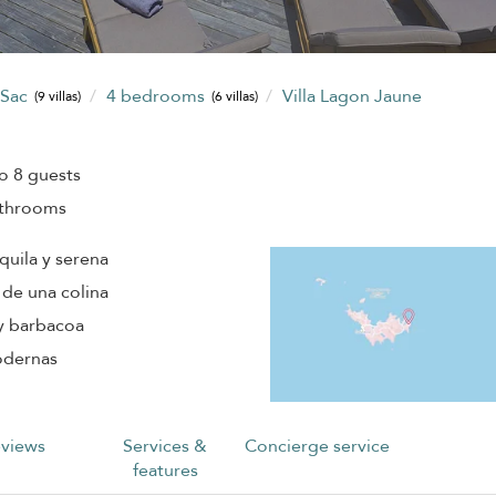
 Sac
4 bedrooms
Villa Lagon Jaune
(9 villas)
(6 villas)
o 8 guests
athrooms
quila y serena
 de una colina
 y barbacoa
odernas
views
Services &
Concierge service
features