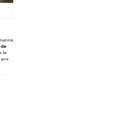
 marina
 de
e le
 aire