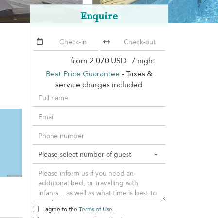
Enquire
from
2.070 USD
/ night
Best Price Guarantee
- Taxes &
service charges included
I agree to the
Terms of Use
.