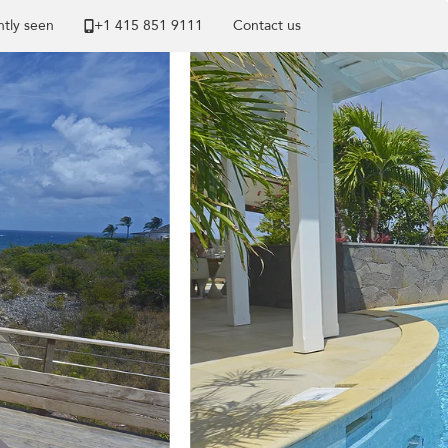
tly seen
+1 ​415 851 9111
Contact us