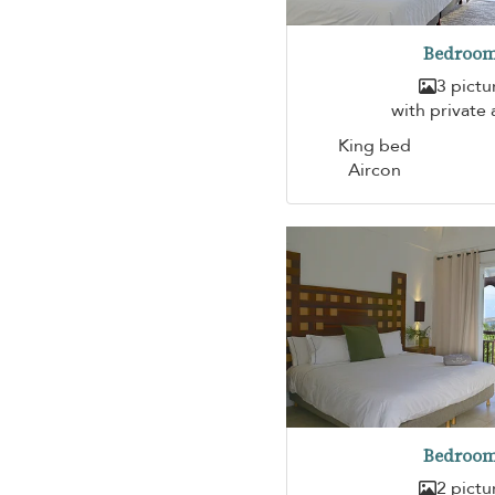
Bedroom
3 pictu
with private 
King bed
Aircon
Bedroom
2 pictu