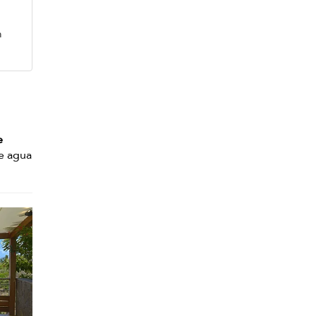
m
e
e agua