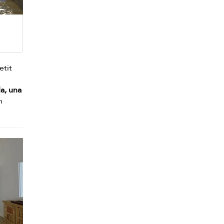
etit
da, una
n