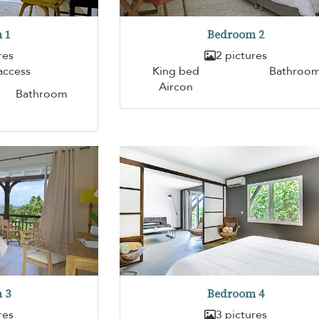
 1
Bedroom 2
res
2 pictures
access
King bed
Bathroo
Aircon
Bathroom
 3
Bedroom 4
res
3 pictures