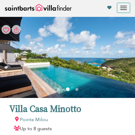
Panel de gestión de cookies
Tog
nav
Villa Casa Minotto
Pointe Milou
Up to 8 guests