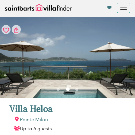
Panel de gestión de cookies
Tog
nav
Villa Heloa
Pointe Milou
Up to 6 guests