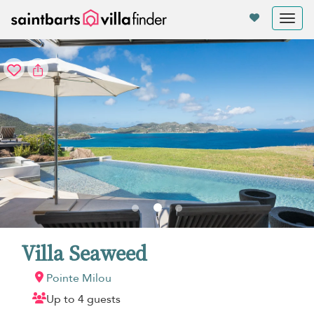
Panel de gestión de cookies
Tog
nav
Villa Seaweed
Pointe Milou
Up to 4 guests