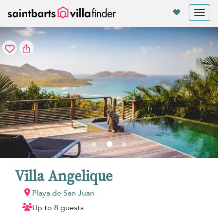
Panel de gestión de cookies
Tog
nav
Villa Angelique
Playa de San Juan
Up to 8 guests