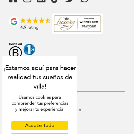
4.9
rating
Usamos cookies para
USD $
es Español
comprender tus preferencias
y mejorar tu experiencia.
Copyright © 2026 St Barts Villa Finder
Terms of Use
Privacy Policy
Aceptar todo
Cookies