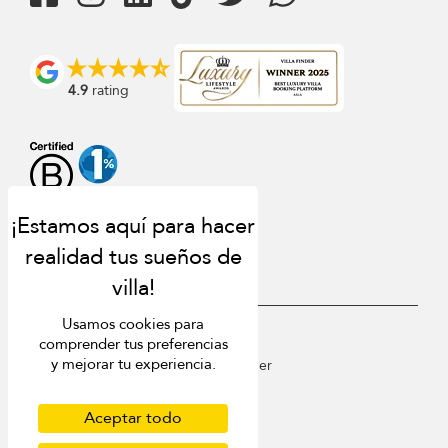
4.9
rating
Usamos cookies para
USD $
es Español
comprender tus preferencias
y mejorar tu experiencia.
Copyright © 2026 St Barts Villa Finder
Terms of Use
Privacy Policy
Aceptar todo
Cookies