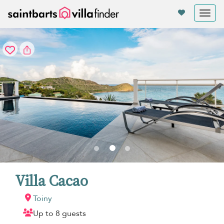
Panel de gestión de cookies
Tog
nav
Villa Cacao
Toiny
Up to 8 guests