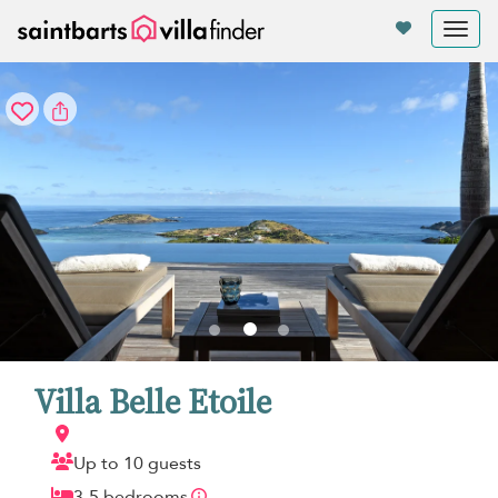
Panel de gestión de cookies
Tog
nav
Villa Belle Etoile
Up to 10 guests
3-5 bedrooms