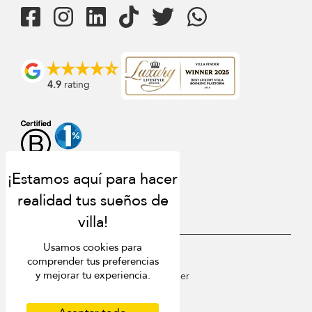
4.9
rating
Usamos cookies para
USD $
es Español
comprender tus preferencias
y mejorar tu experiencia.
Copyright © 2026 St Barts Villa Finder
Terms of Use
Privacy Policy