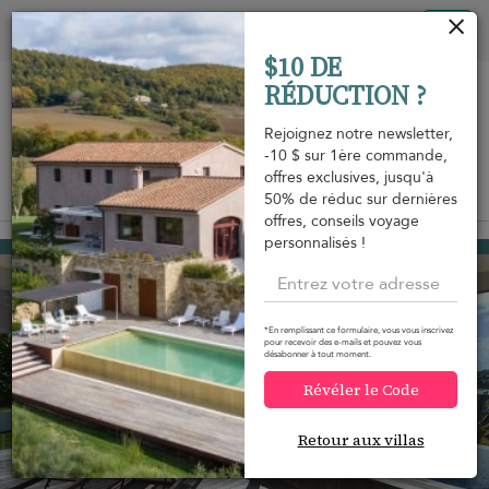
Vos paramètres de cookies
Tog
$10 DE
nav
RÉDUCTION ?
Rejoignez notre newsletter,
-10 $ sur 1ère commande,
offres exclusives, jusqu'à
Vue sur la carte
50% de réduc sur dernières
m
offres, conseils voyage
personnalisés !
Mont Jean
690 USD
à partir de
par nuit
*En remplissant ce formulaire, vous vous inscrivez
pour recevoir des e-mails et pouvez vous
désabonner à tout moment.
Révéler le Code
Retour aux villas