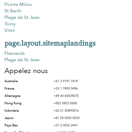
Pointe Milou
St Barth
Plage de St Jean
Toiny
Vitet
page.layout.sitemaplandings
Flamands
Plage de St Jean
Appelez nous
Australie
+61 2 9191 7419
France
+33 1 7890 0496
Allemagne
+49 40 83509075
Hong Kong
+852 5803 5658
Indonésie
+62 21 50890816
Japon
+81 50 5050 8033
Pays-Bas
+31 2 0532 2441