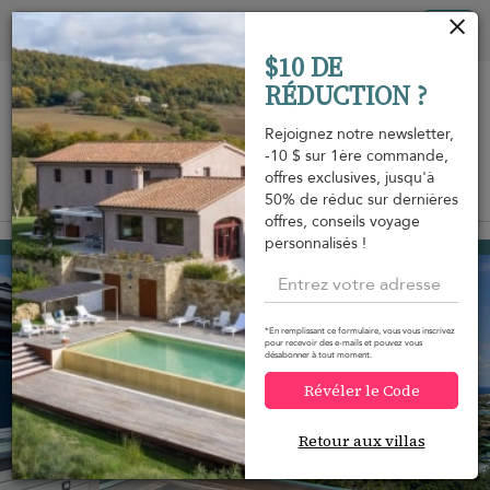
Vos paramètres de cookies
Tog
$10 DE
nav
RÉDUCTION ?
Rejoignez notre newsletter,
-10 $ sur 1ère commande,
offres exclusives, jusqu'à
Vue sur la carte
50% de réduc sur dernières
m
offres, conseils voyage
personnalisés !
Grand Cul de Sac
4 785 USD
à partir de
par nuit
*En remplissant ce formulaire, vous vous inscrivez
pour recevoir des e-mails et pouvez vous
désabonner à tout moment.
Révéler le Code
Retour aux villas