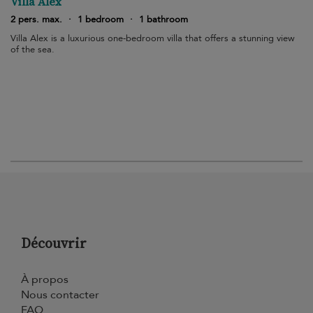
Villa Alex
2 pers. max.
·
1 bedroom
·
1 bathroom
Villa Alex is a luxurious one-bedroom villa that offers a stunning view
of the sea.
Découvrir
À propos
Nous contacter
FAQ