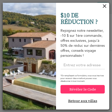
Vos paramètres de cookies
Tog
$10 DE
nav
RÉDUCTION ?
Rejoignez notre newsletter,
-10 $ sur 1ère commande,
offres exclusives, jusqu'à
Vue sur la carte
50% de réduc sur dernières
m
offres, conseils voyage
personnalisés !
*En remplissant ce formulaire, vous vous inscrivez
Voulez-vous plus d'options ?
pour recevoir des e-mails et pouvez vous
désabonner à tout moment.
Nous avons trouvé plusieurs alternatives qui
Révéler le Code
pourraient vous intéresser.
Retour aux villas