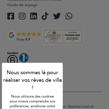
Guide de voyage
Note
4.9
Nous utilisons des cookies
USD $
fr Français
pour mieux comprendre vos
préférences, améliorer votre
Copyright © 2026 St Barts Villa Finder. Appelez-nous en