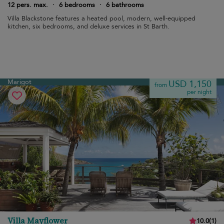
12 pers. max.
·
6 bedrooms
·
6 bathrooms
Villa Blackstone features a heated pool, modern, well-equipped
kitchen, six bedrooms, and deluxe services in St Barth.
Marigot
USD 1,150
from
per night
Villa Mayflower
10.0
(
1
)