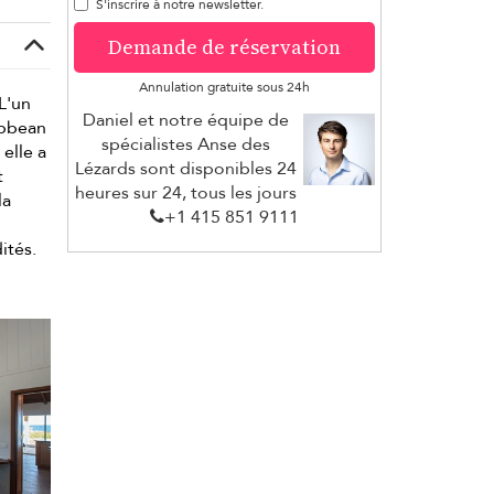
S'inscrire à notre newsletter.
Demande de réservation
Annulation gratuite sous 24h
L'un
Daniel et notre équipe de
ribbean
spécialistes Anse des
elle a
Lézards sont disponibles 24
t
heures sur 24, tous les jours
la
+1 ​415 851 9111
ités.