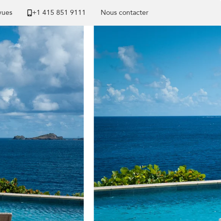
 vues
+1 ​415 851 9111
Nous contacter