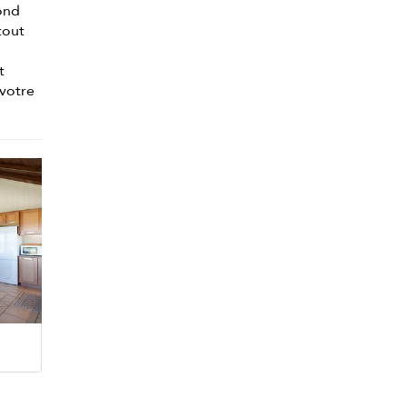
fond
tout
t
 votre