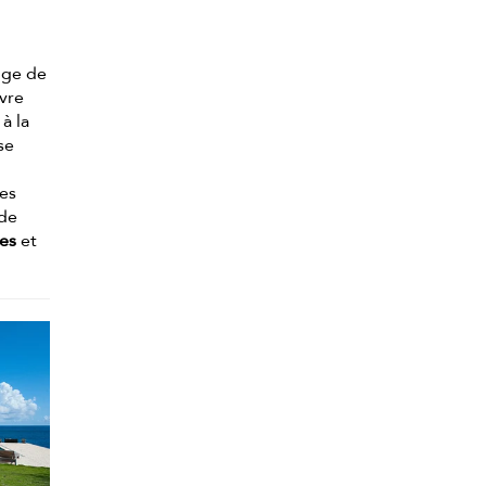
nge de
uvre
à la
se
res
 de
ées
et