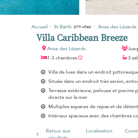
Accueil
St Barth
Anse des Lézards
(279 villas)
Villa Caribbean Breeze
Anse des Lézards
Jusq
1-3 chambres
3 sa
Villa de luxe dans un endroit pittoresqu
Située dans un endroit très serein, ento
Terrasse extérieure, pelouse et piscine 
directe sur la mer
Multiples espaces de repas et de déten
Intérieur spacieux avec des chambres co
Retour aux
Localisation
Comm
résultats