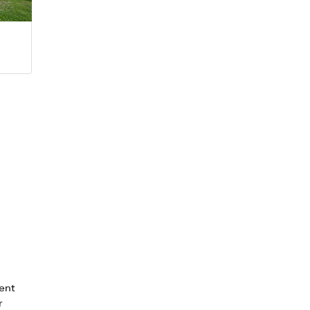
ment
r