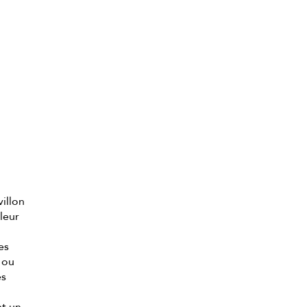
villon
leur
es
 ou
es
t un