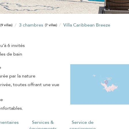
3 chambres
Villa Caribbean Breeze
(9 villas)
(7 villas)
u'à 6 invités
lles de bain
e
urée par la nature
privée, toutes offrant une vue
te
nfortables.
entaires
Services &
Service de
équipements
conciergerie