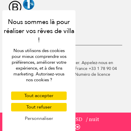
Nous utilisons des cookies
USD $
fr Français
pour mieux comprendre vos
préférences, améliorer votre
Copyright © 2026 St Barts Villa Finder. Appelez-nous en
expérience, et à des fins
Angleterre au +44 2 033 933 883 / France +33 1 78 90 04
marketing. Autorisez-vous
96 / Allemagne +49 40 835 09075. Numéro de licence
nos cookies ?
touristique : TA03414
Conditions d'utilisation
Politique de confidentialité
Tout accepter
Cookies
Tout refuser
Plan du site
Personnaliser
à partir de
1 642 USD
/ nuit
Réserver