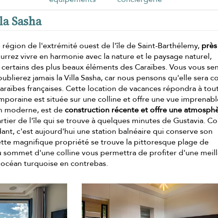
lla Sasha
e région de l'extrémité ouest de l'île de Saint-Barthélemy,
près
ourrez vivre en harmonie avec la nature et le paysage naturel,
certains des plus beaux éléments des Caraïbes. Vous vous sen
'oublierez jamais la Villa Sasha, car nous pensons qu'elle sera
araïbes françaises. Cette location de vacances répondra à tou
poraine est située sur une colline et offre une vue imprenabl
son moderne, est de
construction récente et offre une atmosph
uartier de l'île qui se trouve à quelques minutes de Gustavia. C
ant, c'est aujourd'hui une station balnéaire qui conserve son
ette magnifique propriété se trouve la pittoresque plage de
au sommet d'une colline vous permettra de profiter d'une meil
 l'océan turquoise en contrebas.