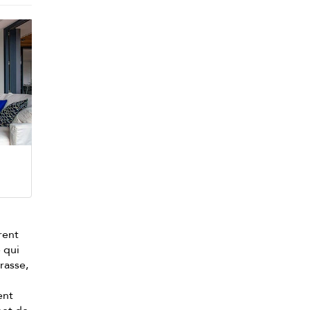
rent
 qui
rrasse,
ent