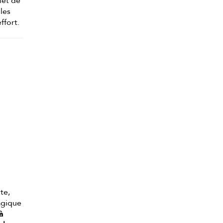
met de
 les
ffort.
te,
magique
à