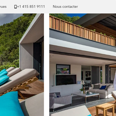
 vues
+1 ​415 851 9111
Nous contacter