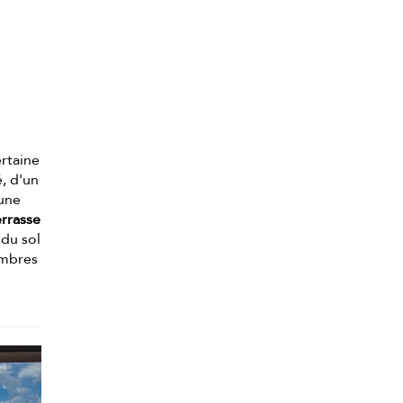
ertaine
, d'un
'une
errasse
 du sol
hambres
,