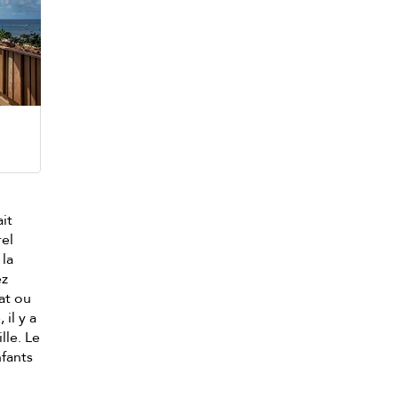
ait
rel
 la
ez
at ou
 il y a
lle. Le
nfants