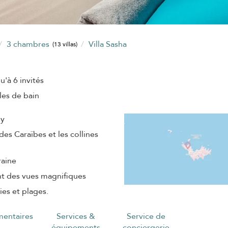
3 chambres
Villa Sasha
(13 villas)
u'à 6 invités
lles de bain
my
es Caraïbes et les collines
raine
ant des vues magnifiques
es et plages.
entaires
Services &
Service de
équipements
conciergerie