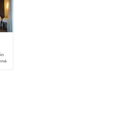
in
onné