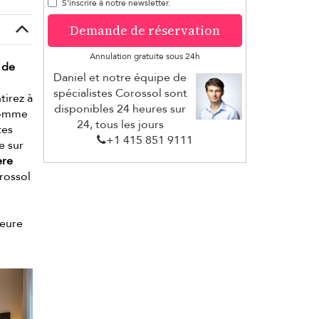
S'inscrire à notre newsletter.
Demande de réservation
Annulation gratuite sous 24h
 de
Daniel et notre équipe de
spécialistes Corossol sont
tirez à
disponibles 24 heures sur
 comme
24, tous les jours
tes
+1 ​415 851 9111
e sur
ère
orossol
leure