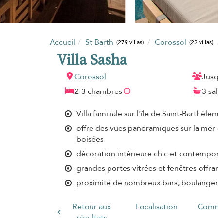
Accueil
St Barth
Corossol
(279 villas)
(22 villas)
Villa Sasha
Corossol
Jusq
2-3 chambres
3 sa
Villa familiale sur l'île de Saint-Barthéle
offre des vues panoramiques sur la mer d
boisées
décoration intérieure chic et contempo
grandes portes vitrées et fenêtres offr
proximité de nombreux bars, boulangeri
Retour aux
Localisation
Comm
résultats