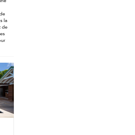
une
 de
s la
z de
des
our