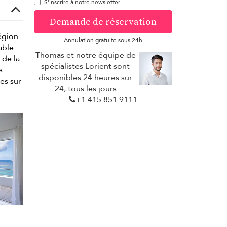
S'inscrire à notre newsletter.
Demande de réservation
égion
Annulation gratuite sous 24h
able
Thomas et notre équipe de
 de la
spécialistes Lorient sont
s
disponibles 24 heures sur
es sur
24, tous les jours
+1 ​415 851 9111