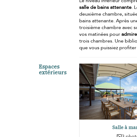
Le niveau inférieur compr
salle de bains attenante
. 
deuxième chambre, située j
bains attenante. Après un
troisième chambre avec son
vos matinées pour
admirer
trois chambres. Une biblio
que vous puissiez profiter
Espaces
extérieurs
Salle à ma
3 phot