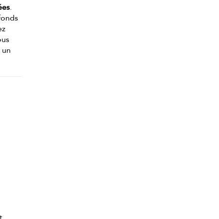
ées
.
afonds
ez
ous
s un
t