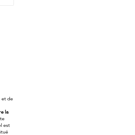
 et de
e la
tte
l est
itué