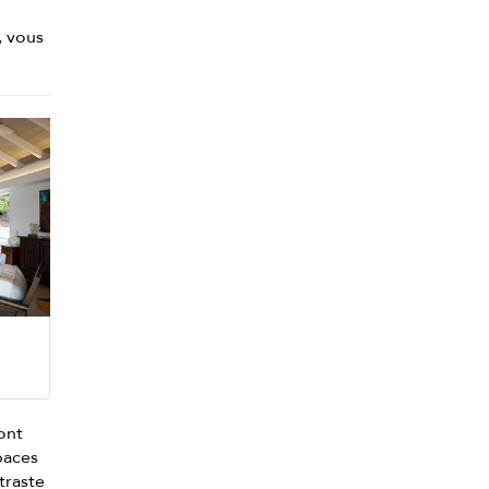
, vous
sont
paces
traste