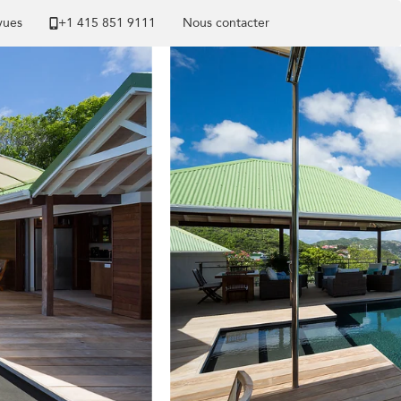
 vues
+1 ​415 851 9111
Nous contacter