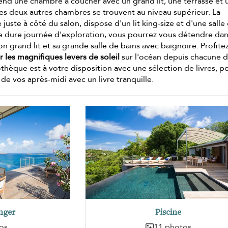
end une chambre à coucher avec un grand lit, une terrasse et 
Les deux autres chambres se trouvent au niveau supérieur. La
uste à côté du salon, dispose d'un lit king-size et d'une salle
e dure journée d'exploration, vous pourrez vous détendre dan
 grand lit et sa grande salle de bains avec baignoire. Profite
 les magnifiques levers de soleil
sur l'océan depuis chacune 
thèque est à votre disposition avec une sélection de livres, p
 de vos après-midi avec un livre tranquille.
nger
Piscine
os
11 photos