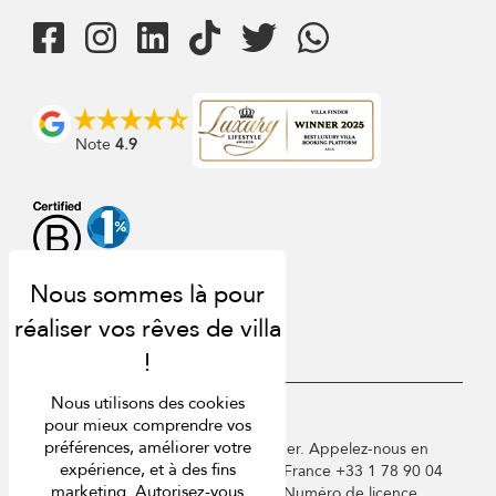
Note
4.9
Nous utilisons des cookies
USD $
fr Français
pour mieux comprendre vos
préférences, améliorer votre
Copyright © 2026 St Barts Villa Finder. Appelez-nous en
expérience, et à des fins
Angleterre au +44 2 033 933 883 / France +33 1 78 90 04
marketing. Autorisez-vous
96 / Allemagne +49 40 835 09075. Numéro de licence