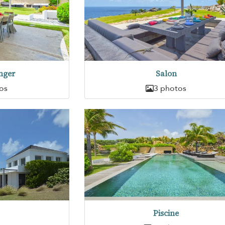
nger
Salon
os
3 photos
Piscine