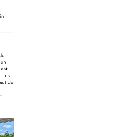
in
 de
 un
 est
. Les
haut de
nt