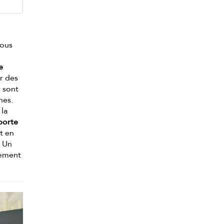
Vous
e
ur des
r sont
hes.
 la
mporte
t en
. Un
rement