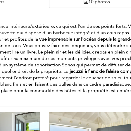
os
10 photos
e
nce intérieure/extérieure, ce qui est l'un de ses points forts. 
couverte qui dispose d'un barbecue intégré et d'un coin repas.
r et profitez de la
vue imprenable sur l'océan depuis la grand
ion de tous. Vous pouvez faire des longueurs, vous détendre s
nt lire un livre. Le plein air et les délicieux repas en plein ai
rofiter au maximum de ces moments privilégiés avec vos proc
d'un système de sonorisation Sonos qui permet de diffuser de
quel endroit de la propriété. Le
jacuzzi à flanc de falaise co
ement l'endroit préféré pour regarder le coucher de soleil tou
blanc frais et en faisant des bulles dans ce cadre paradisiaque
r place pour la commodité des hôtes et la propriété est entiè