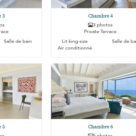
 3
Chambre 4
os
3 photos
race
Private Terrace
Salle de bain
Lit king-size
Salle de ba
Air conditionné
 5
Chambre 6
os
5 photos