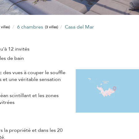
6 chambres
Casa del Mar
 villas)
(3 villas)
u'à 12 invités
lles de bain
c des vues à couper le souffle
s et une véritable sensation
éan scintillant et les zones
vitrées
 la propriété et dans les 20
té.