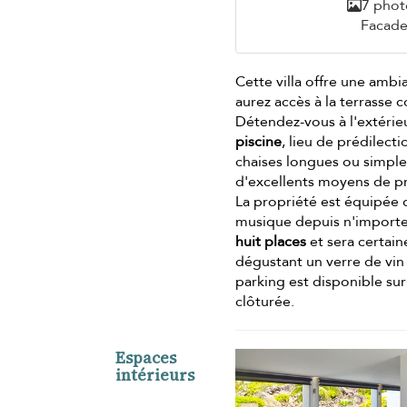
7 phot
Facad
Cette villa offre une ambia
aurez accès à la terrasse 
Détendez-vous à l'extérieu
piscine
, lieu de prédilect
chaises longues ou simpleme
d'excellents moyens de p
La propriété est équipée 
musique depuis n'importe 
huit places
et sera certain
dégustant un verre de vin 
parking est disponible su
clôturée.
Espaces
intérieurs