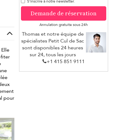
S'inscrire à notre newsletter.
Demande de réservation
Annulation gratuite sous 24h
Thomas et notre équipe de
spécialistes Petit Cul de Sac
sont disponibles 24 heures
 Elle
sur 24, tous les jours
fiter
+1 ​415 851 9111
e
 une
elée
 deux
alement
al pour