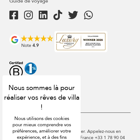
Guide de voyage
Note
4.9
Nous utilisons des cookies
USD $
fr Français
pour mieux comprendre vos
préférences, améliorer votre
Copyright © 2026 St Barts Villa Finder. Appelez-nous en
expérience, et à des fins
Angleterre au +44 2 033 933 883 / France +33 1 78 90 04