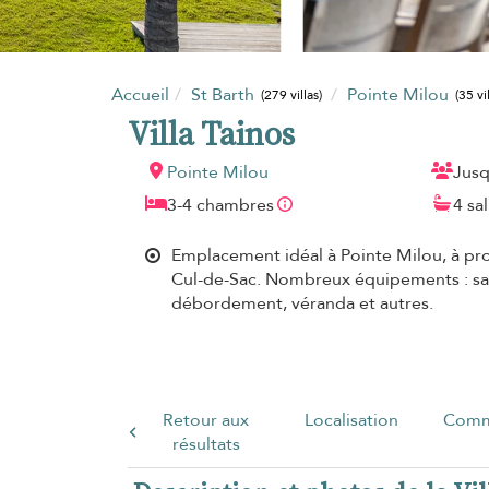
Accueil
St Barth
Pointe Milou
(279 villas)
(35 vi
Villa Tainos
Pointe Milou
Jusq
3-4 chambres
4 sa
Emplacement idéal à Pointe Milou, à pro
Cul-de-Sac. Nombreux équipements : sall
débordement, véranda et autres.
Retour aux
Localisation
Comm
résultats