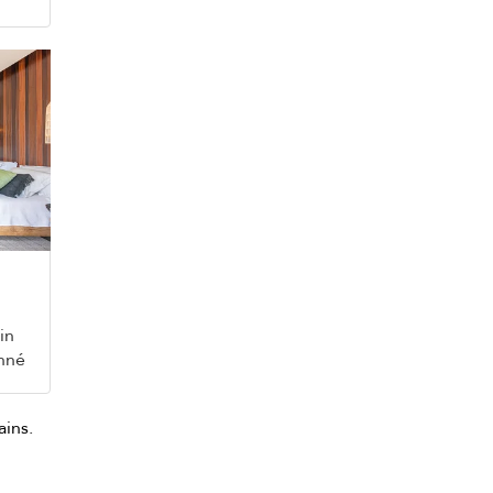
in
onné
ains.