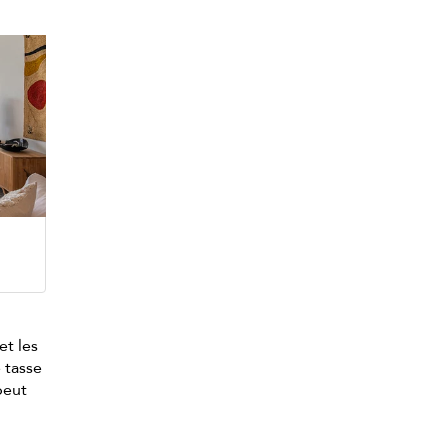
et les
 tasse
peut
a