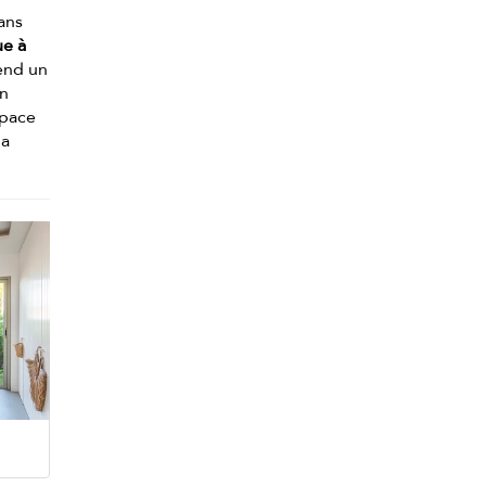
dans
ue à
rend un
un
space
la