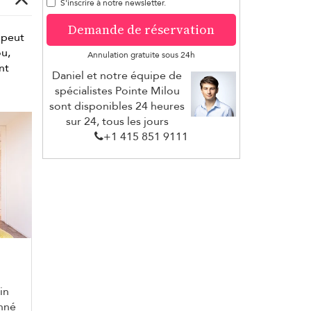
S'inscrire à notre newsletter.
Demande de réservation
e peut
u,
Annulation gratuite sous 24h
nt
Daniel et notre équipe de
spécialistes Pointe Milou
sont disponibles 24 heures
sur 24, tous les jours
+1 ​415 851 9111
in
onné