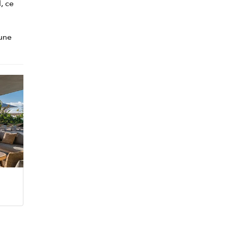
, ce
'une