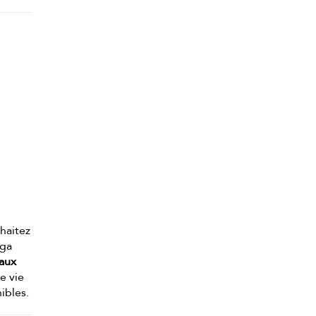
haitez
oga
aux
e vie
ibles.