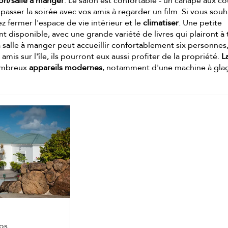
lon/salle à manger
. Le salon est confortable - un canapé aux co
asser la soirée avec vos amis à regarder un film. Si vous souh
ez fermer l'espace de vie intérieur et le
climatiser
. Une petite
 disponible, avec une grande variété de livres qui plairont à
a salle à manger peut accueillir confortablement six personnes
amis sur l'île, ils pourront eux aussi profiter de la propriété.
L
ombreux
appareils modernes
, notamment d'une machine à gla
os