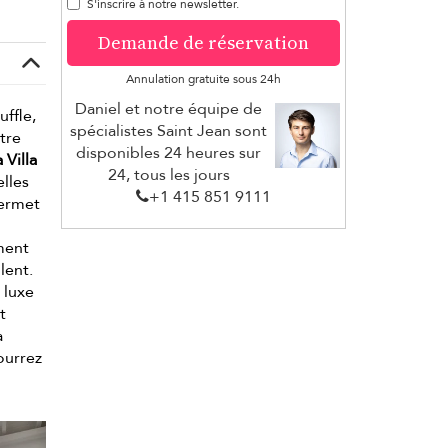
S'inscrire à notre newsletter.
Demande de réservation
Annulation gratuite sous 24h
Daniel et notre équipe de
ffle,
spécialistes Saint Jean sont
tre
disponibles 24 heures sur
 Villa
24, tous les jours
lles
+1 ​415 851 9111
permet
ement
lent.
 luxe
t
a
ourrez