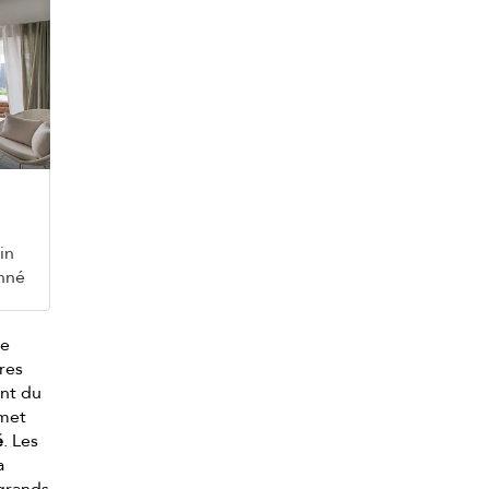
in
onné
te
res
ant du
rmet
é
. Les
a
 grands