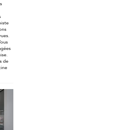
es
s
piste
ions
vues.
Vous
ragées
ise.
rs de
cine