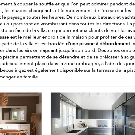
lement à couper le souffle et que l'on peut admirer pendant d
nt, les nuages changeants et le mouvement de l'océan sur les
nt le paysage toutes les heures. De nombreux bateaux et yacht
eau ou partiront en vrombissant dans toutes les directions. La 
uste en face de la villa, ce qui permet aux clients de voir les av
rrasse est le meilleur endroit de la maison pour profiter de ces 
façade de la villa et est bordée
d'une piscine à débordement
. 
tter dans les airs en nageant jusqu'à son bord. Des zones omb
la piscine permettent de se détendre et de se prélasser à sa gu
 judicieusement placé dans la zone ombragée, à l'abri des jou
becue à gaz est également disponible sur la terrasse de la pis
manger en famille.