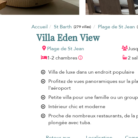
Accueil
St Barth
Plage de St Jean
(279 villas)
Villa Eden View
Plage de St Jean
Jusq
1-2 chambres
2 sa
Villa de luxe dans un endroit populaire
Profitez de vues panoramiques sur la pl
l'aéroport
Petite villa pour une famille ou un grou
Intérieur chic et moderne
Proche de nombreux restaurants, de la pl
plongée avec tuba.
Retour aux
Localisation
Comm