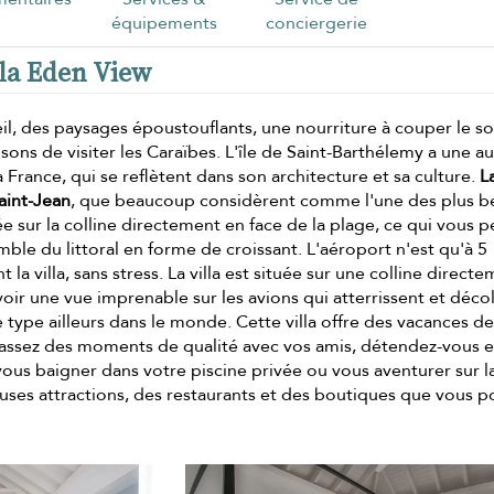
équipements
conciergerie
lla Eden View
l, des paysages époustouflants, une nourriture à couper le sou
sons de visiter les Caraïbes. L'île de Saint-Barthélemy a une au
la France, qui se reflètent dans son architecture et sa culture.
La
aint-Jean
, que beaucoup considèrent comme l'une des plus be
uée sur la colline directement en face de la plage, ce qui vous 
ble du littoral en forme de croissant. L'aéroport n'est qu'à 5
la villa, sans stress. La villa est située sur une colline direct
oir une vue imprenable sur les avions qui atterrissent et décol
type ailleurs dans le monde. Cette villa offre des vacances de
Passez des moments de qualité avec vos amis, détendez-vous e
ous baigner dans votre piscine privée ou vous aventurer sur l
ses attractions, des restaurants et des boutiques que vous p