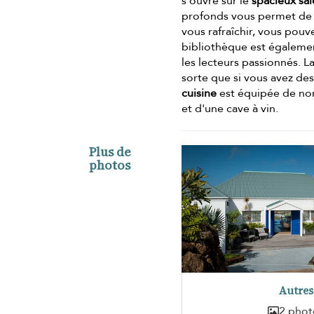
s'ouvre sur le
spacieux sa
profonds vous permet de p
vous rafraîchir, vous pouv
bibliothèque est également
les lecteurs passionnés. L
sorte que si vous avez des 
cuisine
est équipée de n
et d'une cave à vin.
Plus de
photos
Autres
2 phot