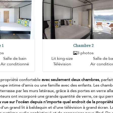
 1
Chambre 2
os
3 photos
Salle de bain
Lit king-size
Salle de ba
Air conditionné
Télévision
Air conditi
e propriété confortable
avec seulement deux chambres
, parfai
upe intime d'amis ou une famille avec des enfants. Les chamb
 terrasse par les murs latéraux, grâce à des portes en verre all
pteurs ont incorporé une grande quantité de verre, ce qui pe
la vue sur l'océan depuis n'importe quel endroit de la propriét
'un grand lit à baldaquin et d'une télévision à grand écran. L
un système audio sophistiqué et de connexions pour iPod. De