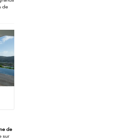
s de
ine de
e sur