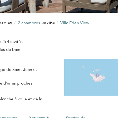
2 chambres
Villa Eden View
(41 villas)
(38 villas)
u'à 4 invités
lles de bain
age de Saint-Jean et
pe d'amis proches
anche à voile et de la
entaires
Services &
Service de